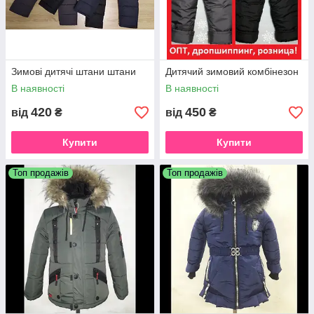
Зимові дитячі штани штани
Дитячий зимовий комбінезон
В наявності
В наявності
420
450
від
₴
від
₴
Купити
Купити
Топ продажів
Топ продажів