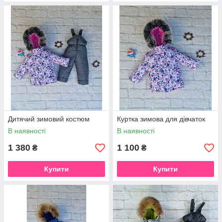
Дитячий зимовий костюм
Куртка зимова для дівчаток
В наявності
В наявності
1 380
1 100
₴
₴
Купити
Купити