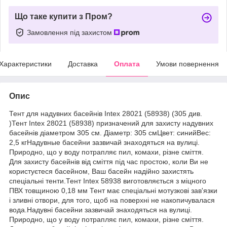
Що таке купити з Пром?
Замовлення під захистом
Характеристики
Доставка
Оплата
Умови повернення
Опис
Тент для надувних басейнів Intex 28021 (58938) (305 див.
)Тент Intex 28021 (58938) призначений для захисту надувних
басейнів діаметром 305 см. Діаметр: 305 смЦвет: синийВес:
2,5 кгНадувные басейни зазвичай знаходяться на вулиці.
Природно, що у воду потрапляє пил, комахи, різне сміття.
Для захисту басейнів від сміття під час простою, коли Ви не
користуєтеся басейном, Ваш басейн надійно захистять
спеціальні тенти.Тент Intex 58938 виготовляється з міцного
ПВХ товщиною 0,18 мм Тент має спеціальні мотузкові зав'язки
і зливні отвори, для того, щоб на поверхні не накопичувалася
вода.Надувні басейни зазвичай знаходяться на вулиці.
Природно, що у воду потрапляє пил, комахи, різне сміття.