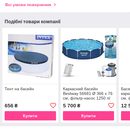
Всі умови повернення
Подібні товари компанії
Тент на басейн
Каркасний басейн
Басе
Bestway 56681 Ø 366 х 76
карк
см, фільтр-насос 1250 л/
см, 
год
656
5 700
12 
₴
₴
Купити
Купити