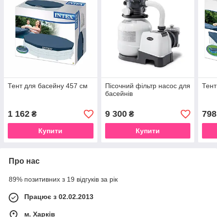
Тент для басейну 457 см
Пісочний фільтр насос для
Тент
басейнів
1 162
9 300
798
₴
₴
Купити
Купити
Про нас
89% позитивних з 19 відгуків за рік
Працює з 02.02.2013
м. Харків