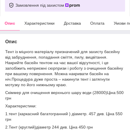
Замовлення під захистом
Опис
Характеристики
Доставка
Оплата
Умови п
Опис
Тент із міцного матеріалу призначений для захисту басейну
від забруднення, попадання сміття, пилу, вицвітання.
Накрийте басейн тентом на час вашої відсутності, і це
запобіжить неприємні сюрпризи і роботу з очищення басейну
при вашому повернення. Можна накривати басейн на
ніч.Процедура дуже проста – накинути тент і затягнути
мотузку по його нижньому краю.
Скіммер для очищення верхнього шару води (28000)Ціна:500
грн
Характеристики:
1.тент (каркасний багатогранний ) діаметр. 457 див. Ціна 550
грн
2.Тент (круглий)діаметр 244 див. Ціна 450 грн