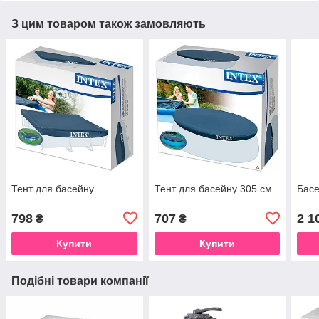
З цим товаром також замовляють
Тент для басейну
Тент для басейну 305 см
Басе
798
707
2 1
₴
₴
Купити
Купити
Подібні товари компанії