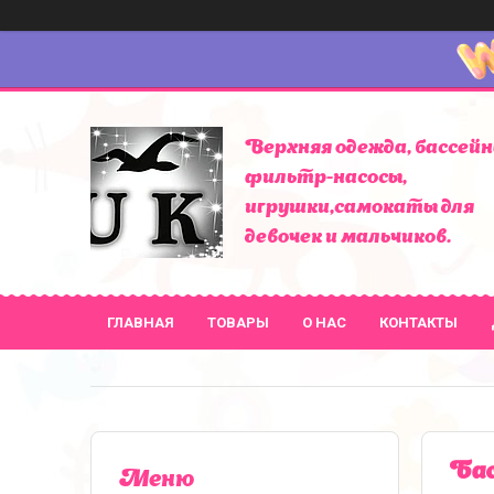
Верхняя одежда, бассейн
фильтр-насосы,
игрушки,самокаты для
девочек и мальчиков.
ГЛАВНАЯ
ТОВАРЫ
О НАС
КОНТАКТЫ
Бас