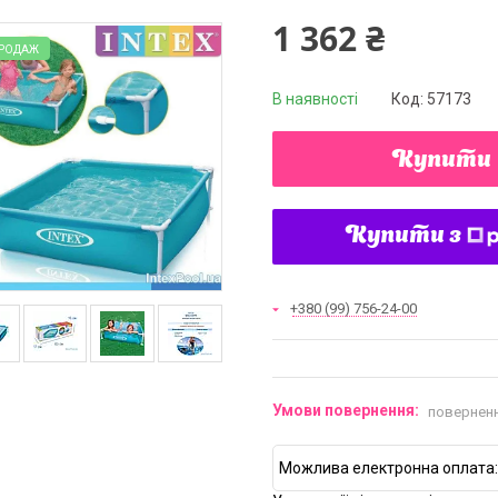
1 362 ₴
ПРОДАЖ
В наявності
Код:
57173
Купити
Купити з
+380 (99) 756-24-00
поверненн