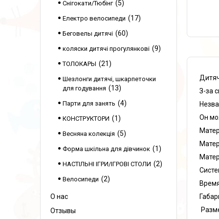
5
Снігокати/Тюбінг
17
Електро велосипеди
60
Беговелы дитячі
9
коляски дитячі прогулянкові
21
ТОЛОКАРЫ
Дитяч
Шезлонги дитячі, шкарпеточки
13
для годування
З-за 
4
Парти для занять
Незва
Он мо
1
КОНСТРУКТОРИ
Матер
5
Весняна колекція
Матери
1
Форма шкільна для дівчинок
Матер
2
НАСТІЛЬНІ ІГРИ/ІГРОВІ СТОЛИ
Систе
2
Велосипеди
Время
Габар
О нас
Размер
Отзывы