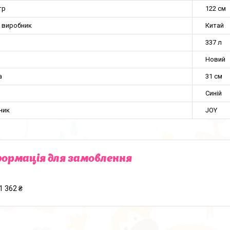
тр
122 см
а виробник
Китай
337 л
Новий
а
31 см
Синій
ник
JOY
ормація для замовлення
1 362 ₴