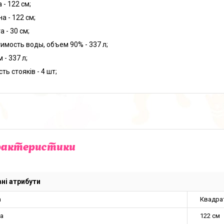
 - 122 см;
а - 122 см;
 - 30 см;
имость воды, объем 90% - 337 л;
 - 337 л;
сть стояків - 4 шт;
рактеристики
ні атрибути
а
Квадра
а
122 см