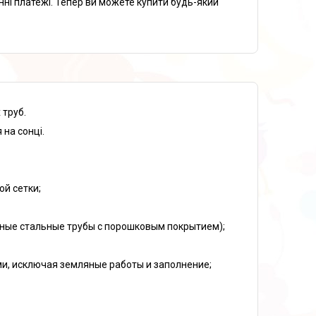
нні платежі. Тепер ви можете купити будь-який
 труб.
 на сонці.
ой сетки;
нные стальные трубы с порошковым покрытием);
ми, исключая земляные работы и заполнение;