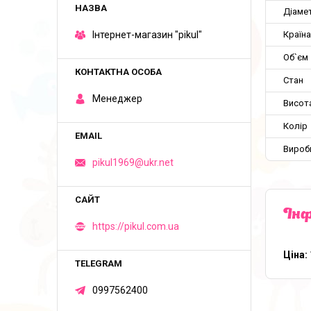
Діаме
Країн
Iнтернет-магазин "pikul"
Об`єм
Стан
Менеджер
Висот
Колір
Вироб
pikul1969@ukr.net
Інф
https://pikul.com.ua
Ціна:
0997562400