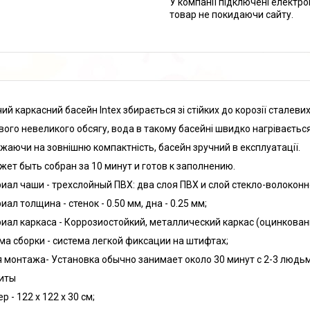
У компанії підключені електро
товар не покидаючи сайту.
ий каркасний басейн Intex збирається зі стійких до корозії сталевих
свого невеликого обсягу, вода в такому басейні швидко нагрівається
жаючи на зовнішню компактність, басейн зручний в експлуатації.
жет быть собран за 10 минут и готов к заполнению.
иал чаши - трехслойный ПВХ: два слоя ПВХ и слой стекло-волоконн
ал толщина - стенок - 0.50 мм, дна - 0.25 мм;
иал каркаса - Коррозиостойкий, металлический каркас (оцинкова
ма сборки - система легкой фиксации на штифтах;
 монтажа- Установка обычно занимает около 30 минут с 2-3 людь
иты
 - 122 х 122 х 30 см;