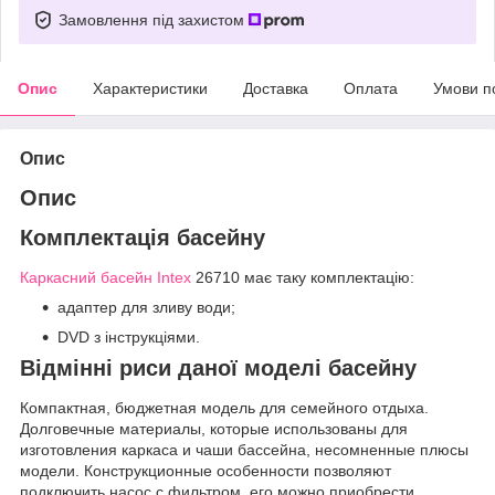
Замовлення під захистом
Опис
Характеристики
Доставка
Оплата
Умови п
Опис
Опис
Комплектація басейну
Каркасний басейн Intex
26710 має таку комплектацію:
адаптер для зливу води;
DVD з інструкціями.
Відмінні риси даної моделі басейну
Компактная, бюджетная модель для семейного отдыха.
Долговечные материалы, которые использованы для
изготовления каркаса и чаши бассейна, несомненные плюсы
модели. Конструкционные особенности позволяют
подключить насос с фильтром, его можно приобрести