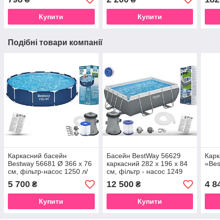
Купити
Купити
Подібні товари компанії
Каркасний басейн
Басейн BestWay 56629
Карк
Bestway 56681 Ø 366 х 76
каркасний 282 х 196 х 84
«Bes
см, фільтр-насос 1250 л/
см, фільтр - насос 1249
год
5 700
12 500
4 8
₴
₴
Купити
Купити