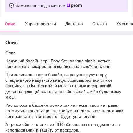
Замовлення під захистом
Опис
Характеристики
Доставка
Оплата
Умови п
Опис
Опис
Надувний басейн серії Easy Set, вигідно відрізняється
простотою у використанні від більшості своїх аналогів.
При заливанні води в басейн, за рахунок руху вгору
спеціального надувного кільця, розправляються стінки
басейну, і в лічені хвилини можна отримати справжній
джерело цілющої вологи для себе і своєї сім'ї в будь-якому
місці.
Расположить бассейн можно как на песке, так и на траве,
потому что конструкция не требует специальной подготовки
поверхности, на которой он будет установлен.
А трехслойные стенки из ПВХ обеспечивают надежность в
использовании и защиту от проколов.