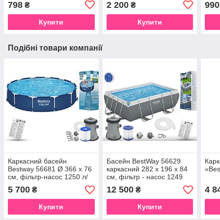
798
2 200
990
₴
₴
Купити
Купити
Подібні товари компанії
Каркасний басейн
Басейн BestWay 56629
Карк
Bestway 56681 Ø 366 х 76
каркасний 282 х 196 х 84
«Bes
см, фільтр-насос 1250 л/
см, фільтр - насос 1249
год
5 700
12 500
4 8
₴
₴
Купити
Купити