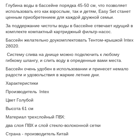
Глубина воды в бассейне порядка 45-50 см, что позволяет
использовать его как взрослым, так и детям, Easy Set станет
ценным приобретением для каждой дружной семьи.
За поддержание чистоты воды в бассейне отвечает идущий в
комплекте компактный картриджный фильтр-насос.
Бассейн желательно доукомплектовать Тентом-крышкой Intex
28020.
Систему слива на днище можно подключить к любому
гибкому шлангу, и слить воду в опреденные вами места.
Бассейн очень удобен в использовании и принесет немало
радости и удовольствия в жаркие летние дни.
Характеристики
Производитель Intex
Цвет Голубой
Высота 61 см
Материал трехслойный ПВХ:
два слоя ПВХ и слой стекло-волоконной сетки
Страна - производитель Китай