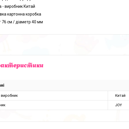
а - виробник Китай
вка картонна коробка
 76 см / діаметр 40 мм
рактеристики
ні
а виробник
Китай
ник
JOY