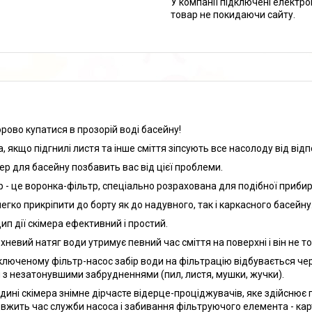
У компанії підключені електро
товар не покидаючи сайту.
орово купатися в прозорій воді басейну!
, якщо підгнилі листя та інше сміття зіпсують все насолоду від відп
ер для басейну позбавить вас від цієї проблеми.
р - це воронка-фільтр, спеціально розрахована для подібної приби
легко прикріпити до борту як до надувного, так і каркасного басейну
ип дії скімера ефективний і простий.
хневий натяг води утримує певний час сміття на поверхні і він не то
ключеному фільтр-насос забір води на фільтрацію відбувається чере
 з незатонувшими забрудненнями (пил, листя, мушки, жучки).
дині скімера знімне дірчасте відерце-проціджувачів, яке здійснює 
вжить час служби насоса і забивання фільтруючого елемента - кар