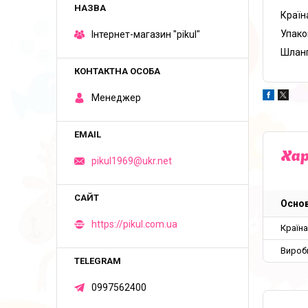
Країн
Упако
Iнтернет-магазин "pikul"
Шланг
Менеджер
Ха
pikul1969@ukr.net
Основ
https://pikul.com.ua
Країн
Вироб
0997562400