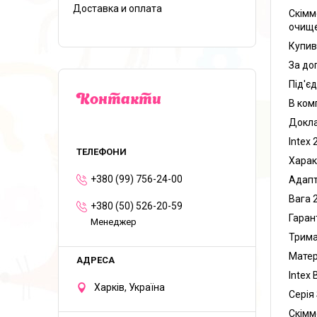
Доставка и оплата
Скімм
очище
Купив
За до
Під'є
Контакти
В комп
Докла
Intex
Харак
+380 (99) 756-24-00
Адапт
Вага 2
+380 (50) 526-20-59
Гаран
Менеджер
Трима
Матер
Intex
Харків, Україна
Серія
Скімм