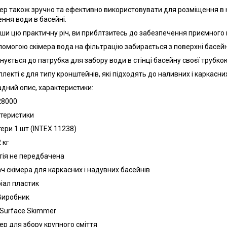
ер також зручно та ефективно використовувати для розміщення в н
ння води в басейні.
ши цю практичну річ, ви приблтзитесь до забезпечення приємного в
помогою скімера вода на фільтрацію забирається з поверхні басейн
днується до патрубка для забору води в стінці басейну своєї трубко
лекті є для типу кронштейнів, які підходять до наливних і каркасних
дний опис, характеристики:
 28000
теристики
ери 1 шт (INTEX 11238)
 кг
тія не передбачена
ч скімера для каркасних і надувних басейнів
іал пластик
 Виробник
 Surface Skimmer
ер для збору крупного сміття