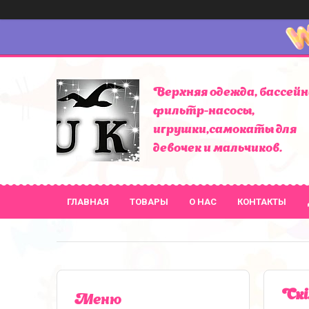
Верхняя одежда, бассейн
фильтр-насосы,
игрушки,самокаты для
девочек и мальчиков.
ГЛАВНАЯ
ТОВАРЫ
О НАС
КОНТАКТЫ
Скі