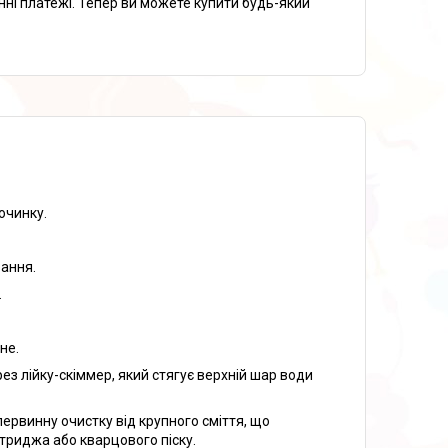
нні платежі. Тепер ви можете купити будь-який
очинку.
рання.
.
не.
з лійку-скіммер, який стягує верхній шар води
первинну очистку від крупного сміття, що
триджа або кварцового піску.