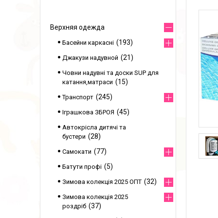
Верхняя одежда
193
Басейни каркасні
21
Джакузи надувной
Човни надувні та доски SUP для
15
катання,матраси
245
Транспорт
45
Іграшкова ЗБРОЯ
Автокрісла дитячі та
28
бустери
77
Самокати
5
Батути профі
32
Зимова колекція 2025 ОПТ
Зимова колекція 2025
37
роздріб