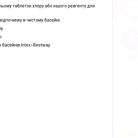
ьому таблеток хлору або іншого реагенту для
ідпочинку в чистому басейні.
у.
ю.
 басейнів Intex і Bestway.