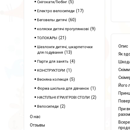
5
Снігокати/Тюбінг
17
Електро велосипеди
60
Беговелы дитячі
9
коляски дитячі прогулянкові
21
ТОЛОКАРЫ
Опис
Шезлонги дитячі, шкарпеточки
13
для годування
Як зд
4
Парти для занять
Шкода
Скімм
1
КОНСТРУКТОРИ
Скіме
5
Весняна колекція
Його 
1
Форма шкільна для дівчинок
Принц
2
НАСТІЛЬНІ ІГРИ/ІГРОВІ СТОЛИ
Повер
2
Велосипеди
При в
разом
О нас
Всере
Отзывы
продо