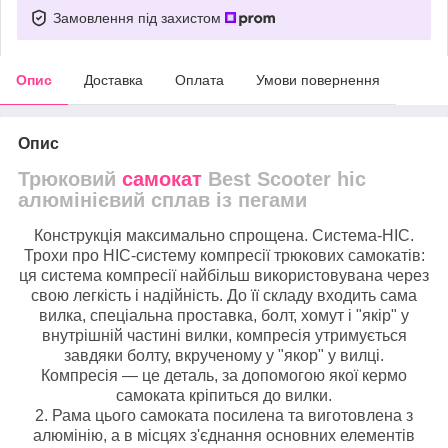
Замовлення під захистом
Опис
Доставка
Оплата
Умови повернення
Опис
Трюковий
самокат
Best Scooter hic
алюмінієвий сплав із пегами
Конструкція максимально спрощена. Система-HIC.
Трохи про HIC-систему компресії трюкових самокатів:
ця система компресії найбільш використовувана через
свою легкість і надійність. До її складу входить сама
вилка, спеціальна проставка, болт, хомут і "якір" у
внутрішній частині вилки, компресія утримується
завдяки болту, вкрученому у "якор" у вилці.
Компресія — це деталь, за допомогою якої кермо
самоката кріпиться до вилки.
2. Рама цього самоката посилена та виготовлена з
алюмінію, а в місцях з'єднання основних елементів