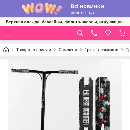
Верхняя одежда, бассейны, фильтр-насосы, игрушки,самок
Товари та послуги
Самокати
Трюкові самокати
Т