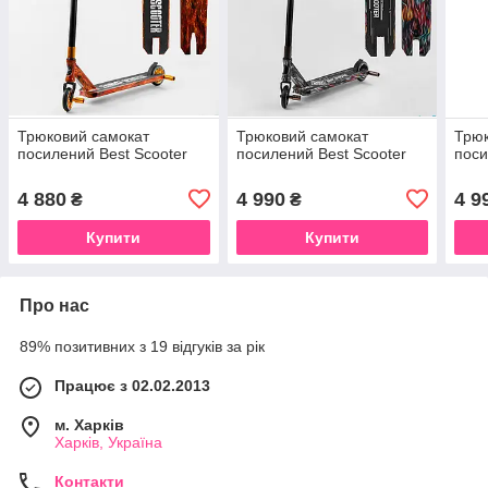
Трюковий самокат
Трюковий самокат
Трюк
посилений Best Scooter
посилений Best Scooter
поси
4 880
4 990
4 9
₴
₴
Купити
Купити
Про нас
89% позитивних з 19 відгуків за рік
Працює з 02.02.2013
м. Харків
Харків, Україна
Контакти