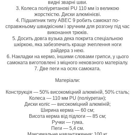
видні зварні шви.
3. Колеса поліуретанові PU 110 мм із великою
жорсткістю. Диски алюмінієві.
4. Підшипник типу ABEC 9 робить самокат по-
справжньому швидкісним і зручним для розгону під час
виконання трюків.
5. Досить довга вузька дека покрита спеціальною
шкіркою, яка забезпечить краще зчеплення ноги
райдера з нею.
6. Накладки на кермо, іншими словами грипси, у цього
самоката виготовлені з міцного нековзного матеріалу.
7. Две пеги на осях самоката.
Матеріали:
Конструкція — 50% високоміцний алюміній, 50% сталь;
Колеса — 110 мм PU (поліуретан);
Диски коліс — високоміцний алюміній;
Ширина керма — 60 см;
Висота керма від підлоги — 85 см;
Ручки — гума.
Пеги — 5,4 см.
Максимальне навантаження: 100 кг.