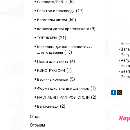
5
Снігокати/Тюбінг
17
Електро велосипеди
60
Беговелы дитячі
9
коляски дитячі прогулянкові
21
ТОЛОКАРЫ
- На з
Шезлонги дитячі, шкарпеточки
- Вага
13
для годування
- Рег
- Рег
4
Парти для занять
- Нак
1
КОНСТРУКТОРИ
- Безп
- Роз
5
Весняна колекція
1
Форма шкільна для дівчинок
2
НАСТІЛЬНІ ІГРИ/ІГРОВІ СТОЛИ
2
Велосипеди
О нас
Ха
Отзывы