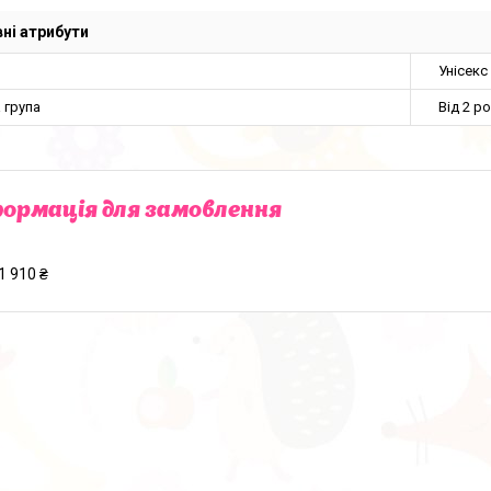
ні атрибути
Унісекс
 група
Від 2 ро
ормація для замовлення
1 910 ₴