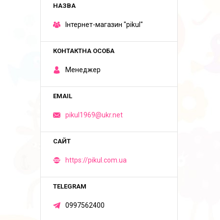
Iнтернет-магазин "pikul"
Менеджер
pikul1969@ukr.net
https://pikul.com.ua
0997562400