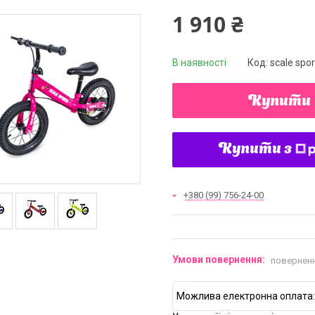
1 910 ₴
В наявності
Код:
scale spor
Купити
Купити з
+380 (99) 756-24-00
поверненн