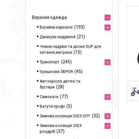
Верхняя одежда
193
Басейни каркасні
21
Джакузи надувной
Човни надувні та доски SUP для
15
катання,матраси
245
Транспорт
45
Іграшкова ЗБРОЯ
Автокрісла дитячі та
28
бустери
77
Самокати
5
Батути профі
32
Зимова колекція 2025 ОПТ
Зимова колекція 2025
37
роздріб