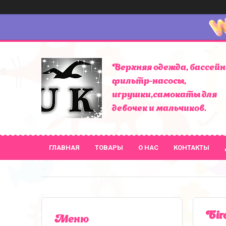
Верхняя одежда, бассейн
фильтр-насосы,
игрушки,самокаты для
девочек и мальчиков.
ГЛАВНАЯ
ТОВАРЫ
О НАС
КОНТАКТЫ
Біг