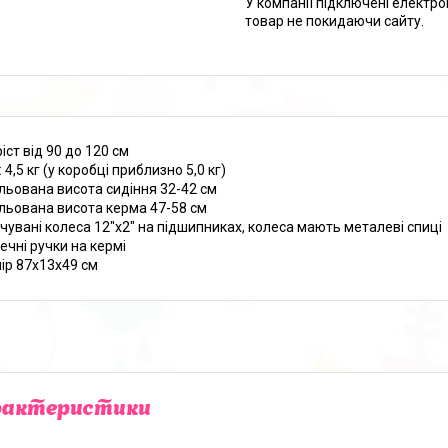
У компанії підключені електро
товар не покидаючи сайту.
ріст від 90 до 120 см
: 4,5 кг (у коробці приблизно 5,0 кг)
ульована висота сидіння 32-42 см
ульована висота керма 47-58 см
ачувані колеса 12"х2" на підшипниках, колеса мають металеві спиці
ечні ручки на кермі
мір 87х13х49 см
рактеристики