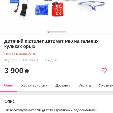
Дитячий пістолет автомат P90 на гелевих
кульках орбіз
Немає в наявності
Код: р90 graffiti white
Роздріб
3 900
₴
Опис
Характеристики
Доставка
Оплата
Умови п
Опис
Пістолет-пулемет P90 graffity стріляючий гідрогелевими