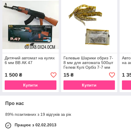
Дитячий автомат на кулях
Гелевые Шарики обриз 7-
Авто
6 мм ВВ АК 47
8 мм для автомата 500шт
на а
Гелеві Кулі Орбіз 7-7 мм
для іграшкової зброї
1 500
15
1 3
₴
₴
Купити
Купити
Про нас
89% позитивних з 19 відгуків за рік
Працює з 02.02.2013