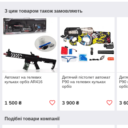
З цим товаром також замовляють
Автомат на гелевих
Дитячий пістолет автомат
Дитя
кульках орбіз AR416
P90 на гелевих кульках
P90 
орбіз
орбі
1 500
3 900
3 6
₴
₴
Подібні товари компанії