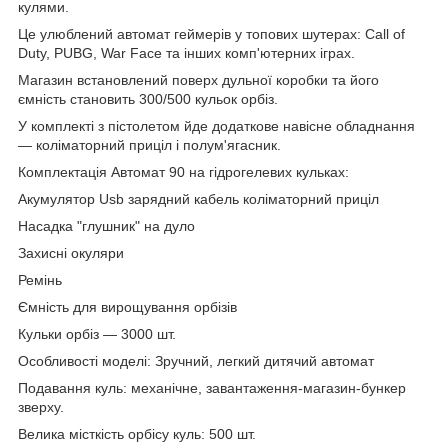
кулями.
Це улюблений автомат геймерів у топових шутерах: Call of
Duty, PUBG, War Face та інших комп'ютерних іграх.
Магазин встановлений поверх дульної коробки та його
ємність становить 300/500 кульок орбіз.
У комплекті з пістолетом йде додаткове навісне обладнання
— коліматорний приціл і полум'ягасник.
Комплектація Автомат 90 на гідрогелевих кульках:
Акумулятор Usb зарядний кабель коліматорний приціл
Насадка "глушник" на дуло
Захисні окуляри
Ремінь
Ємність для вирощування орбізів
Кульки орбіз — 3000 шт.
Особливості моделі: Зручний, легкий дитячий автомат
Подавання куль: механічне, завантаження-магазин-бункер
зверху.
Велика місткість орбісу куль: 500 шт.