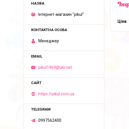
Інф
Iнтернет-магазин "pikul"
Ціна:
Менеджер
pikul1969@ukr.net
https://pikul.com.ua
0997562400