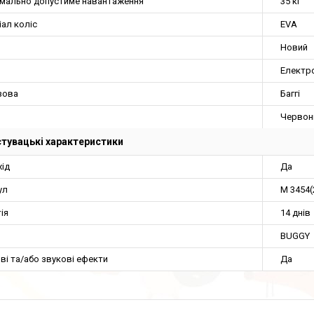
мально допустиме навантаження
35 кг
ал коліс
EVA
Новий
Електр
зова
Баггі
Червон
тувацькі характеристики
хід
Да
ул
M 3454(
ія
14 днів
BUGGY
ві та/або звукові ефекти
Да