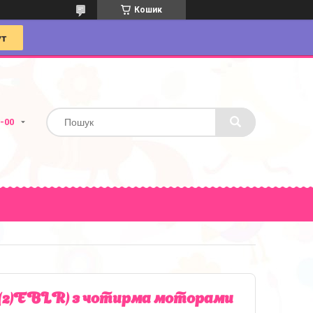
Кошик
4-00
4(2)EBLR) з чотирма моторами