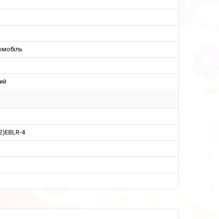
омобіль
ий
2)EBLR-4