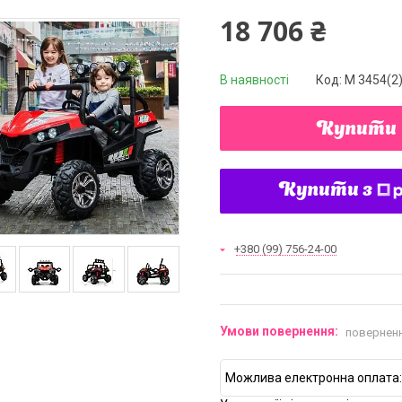
18 706 ₴
В наявності
Код:
M 3454(2
Купити
Купити з
+380 (99) 756-24-00
поверненн