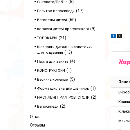
5
Снігокати/Тюбінг
17
Електро велосипеди
60
Беговелы дитячі
9
коляски дитячі прогулянкові
21
ТОЛОКАРЫ
Шезлонги дитячі, шкарпеточки
13
для годування
4
Парти для занять
Ха
1
КОНСТРУКТОРИ
5
Весняна колекція
Основ
1
Форма шкільна для дівчинок
Вироб
2
НАСТІЛЬНІ ІГРИ/ІГРОВІ СТОЛИ
Країн
2
Велосипеди
Кількі
О нас
Макси
Отзывы