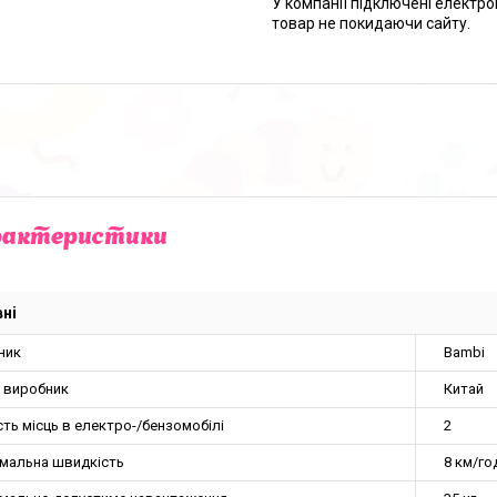
У компанії підключені електро
товар не покидаючи сайту.
рактеристики
ні
ник
Bambi
а виробник
Китай
сть місць в електро-/бензомобілі
2
мальна швидкість
8 км/го