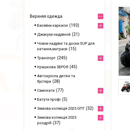
Верхняя одежда
193
Басейни каркасні
21
Джакузи надувной
Човни надувні та доски SUP для
15
катання,матраси
245
Транспорт
45
Іграшкова ЗБРОЯ
Автокрісла дитячі та
28
бустери
77
Самокати
5
Батути профі
32
Зимова колекція 2025 ОПТ
Зимова колекція 2025
37
роздріб