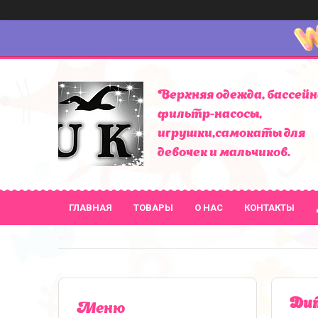
Верхняя одежда, бассейн
фильтр-насосы,
игрушки,самокаты для
девочек и мальчиков.
ГЛАВНАЯ
ТОВАРЫ
О НАС
КОНТАКТЫ
Дит