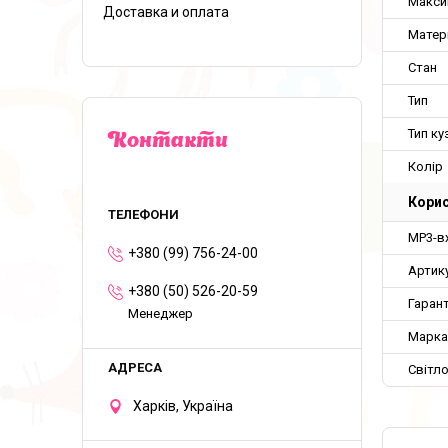
Макси
Доставка и оплата
Матері
Стан
Тип
Тип ку
Контакти
Колір
Корис
MP3-в
+380 (99) 756-24-00
Артик
+380 (50) 526-20-59
Гарант
Менеджер
Марка
Світло
Харків, Україна