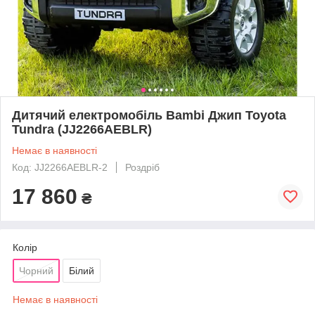
Дитячий електромобіль Bambi Джип Toyota
Tundra (JJ2266AEBLR)
Немає в наявності
Код: JJ2266AEBLR-2
Роздріб
17 860
₴
Колір
Чорний
Білий
Немає в наявності