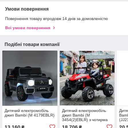
Умови повернення
Повернення товару впродовж 14 днів за домовленістю
Всі умови повернення
Подібні товари компанії
Дитячий електромобіль
Дитячий електромобіль
Дитя
джип Bambi (M 4179EBLR)
джип Bambi (M
Bam
3454(2)EBLR) з чотирма
(JJ2
моторами
13 160
18 706
20 
₴
₴