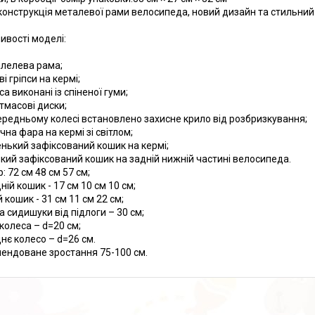
конструкція металевої рами велосипеда, новий дизайн та стильний 
ивості моделі:
алелева рама;
ві гріпси на кермі;
са виконані із спіненої гуми;
стмасові диски;
передньому колесі встановлено захисне крило від розбризкування;
чна фара на кермі зі світлом;
енький зафіксований кошик на кермі;
икий зафіксований кошик на задній нижній частині велосипеда.
: 72 см 48 см 57 см;
ій кошик - 17 см 10 см 10 см;
 кошик - 31 см 11 см 22 см;
а сидишуки від підлоги – 30 см;
 колеса – d=20 см;
нє колесо – d=26 см.
ендоване зростання 75-100 см.