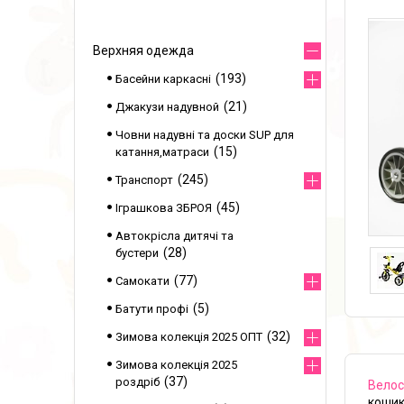
Верхняя одежда
193
Басейни каркасні
21
Джакузи надувной
Човни надувні та доски SUP для
15
катання,матраси
245
Транспорт
45
Іграшкова ЗБРОЯ
Автокрісла дитячі та
28
бустери
77
Самокати
5
Батути профі
32
Зимова колекція 2025 ОПТ
Зимова колекція 2025
37
роздріб
Вело
кошик