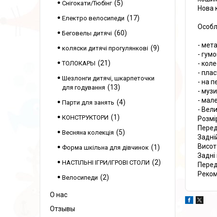
5
Снігокати/Тюбінг
Нова 
17
Електро велосипеди
Особл
60
Беговелы дитячі
- мет
9
коляски дитячі прогулянкові
- гумо
21
ТОЛОКАРЫ
- коле
- пла
Шезлонги дитячі, шкарпеточки
- на 
13
для годування
- музи
- мал
4
Парти для занять
- Вел
1
КОНСТРУКТОРИ
Розмір
Передн
5
Весняна колекція
Задній
Висот
1
Форма шкільна для дівчинок
Задні
2
НАСТІЛЬНІ ІГРИ/ІГРОВІ СТОЛИ
Перед
Реком
2
Велосипеди
О нас
Отзывы