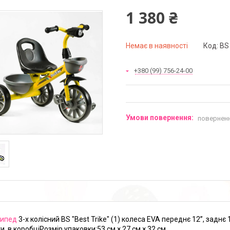
1 380 ₴
Немає в наявності
Код:
BS 
+380 (99) 756-24-00
поверненн
сипед
3-х колісний BS "Best Trike" (1) колеса EVA переднє 12’’, заднє 
и, в коробціРозмір упаковки:53 см × 27 см × 32 см