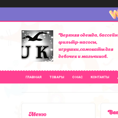
Верхняя одежда, бассейн
фильтр-насосы,
игрушки,самокаты для
девочек и мальчиков.
ГЛАВНАЯ
ТОВАРЫ
О НАС
КОНТАКТЫ
Вел