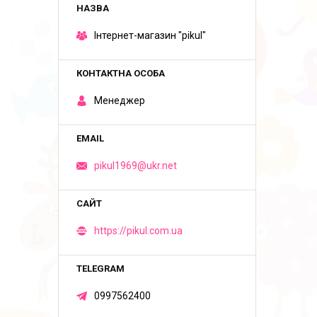
Iнтернет-магазин "pikul"
Менеджер
pikul1969@ukr.net
https://pikul.com.ua
0997562400