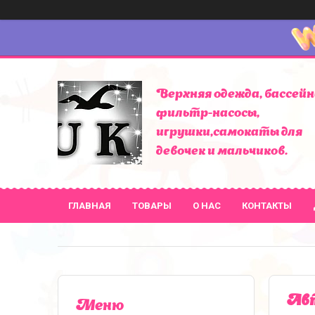
Верхняя одежда, бассейн
фильтр-насосы,
игрушки,самокаты для
девочек и мальчиков.
ГЛАВНАЯ
ТОВАРЫ
О НАС
КОНТАКТЫ
Авт