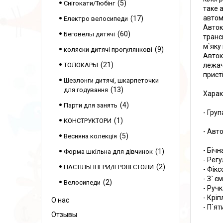
5
Снігокати/Тюбінг
таке 
автом
17
Електро велосипеди
Авток
60
Беговелы дитячі
транс
м`яку
9
коляски дитячі прогулянкові
Авток
21
ТОЛОКАРЫ
лежач
прист
Шезлонги дитячі, шкарпеточки
13
для годування
Харак
4
Парти для занять
- Груп
1
КОНСТРУКТОРИ
- Авто
5
Весняна колекція
- Бічн
1
Форма шкільна для дівчинок
- Рег
2
НАСТІЛЬНІ ІГРИ/ІГРОВІ СТОЛИ
- Фік
- З` 
2
Велосипеди
- Руч
- Крі
О нас
- П`я
Отзывы