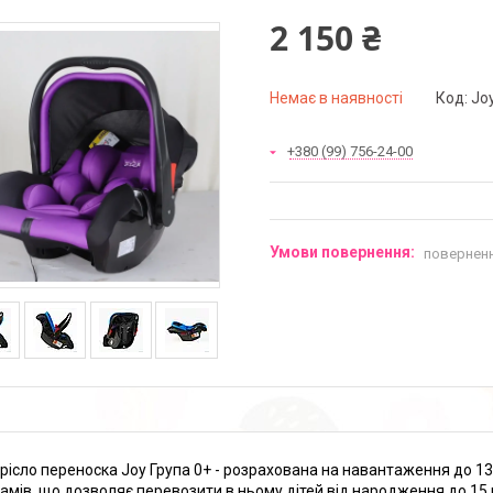
2 150 ₴
Немає в наявності
Код:
Jo
+380 (99) 756-24-00
поверненн
рісло переноска Joy Група 0+ - розрахована на навантаження до 13
рамів, що дозволяє перевозити в ньому дітей від народження до 15 