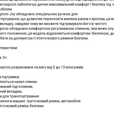
автокрісло забезпечує дитині максимальний комфорт і безпеку під ч
обілем.
рісло Joy обладнано спеціальною ручкою для
портування, що дозволяє переносити малюка разом з кріслом, ця 
 вкладку, завдяки чому ви зможете підтримувати його в чистоті.
рісло обладнано комфортною регулюваною спинкою, яка може опу
ого положення, ця модель відрізняється комфортом і безпекою, д
ібати за допомогою п`ятиточкового ременя безпеки.
теристики:
а: 0+.
крісло розраховане на вагу від 0 до 13 кілограмів.
а підтримка.
улюється нахил спинки.
сований підголовник.
ємний вкладиш.
ка для транспортування.
плення в машині: триточковий ремінь автомобіля.
титочковий ремінь безпеки.