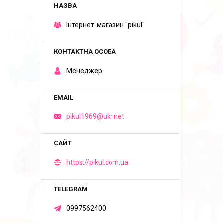
Iнтернет-магазин "pikul"
Менеджер
pikul1969@ukr.net
https://pikul.com.ua
0997562400