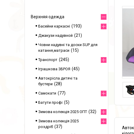
Верхняя одежда
193
Басейни каркасні
21
Джакузи надувной
Човни надувні та доски SUP для
15
катання,матраси
245
Транспорт
45
Іграшкова ЗБРОЯ
Автокрісла дитячі та
28
бустери
77
Самокати
5
Батути профі
32
Зимова колекція 2025 ОПТ
Зимова колекція 2025
37
роздріб
Авток
кілог