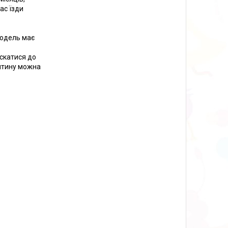
ас їзди
модель має
скатися до
итину можна