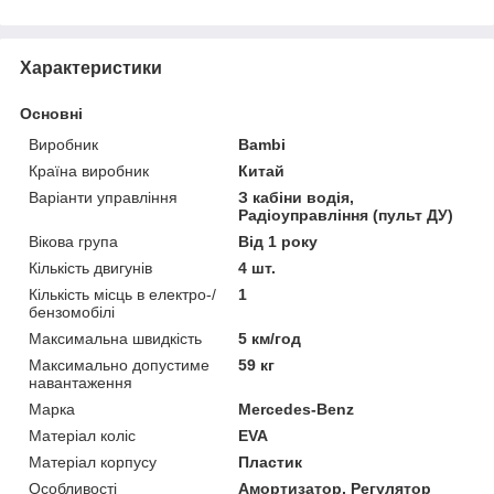
Характеристики
Основні
Виробник
Bambi
Країна виробник
Китай
Варіанти управління
З кабіни водія,
Радіоуправління (пульт ДУ)
Вікова група
Від 1 року
Кількість двигунів
4 шт.
Кількість місць в електро-/
1
бензомобілі
Максимальна швидкість
5 км/год
Максимально допустиме
59 кг
навантаження
Марка
Mercedes-Benz
Матеріал коліс
EVA
Матеріал корпусу
Пластик
Особливості
Амортизатор, Регулятор