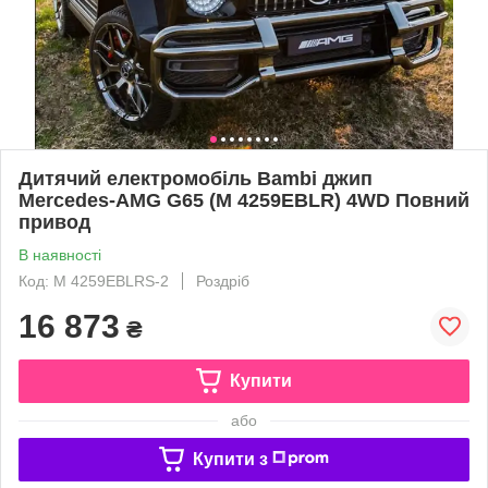
Дитячий електромобіль Bambi джип
Mercedes-AMG G65 (M 4259EBLR) 4WD Повний
привод
В наявності
Код: M 4259EBLRS-2
Роздріб
16 873
₴
Купити
або
Купити з