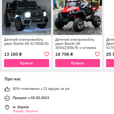
Дитячий електромобіль
Дитячий електромобіль
Дитя
джип Bambi (M 4179EBLR)
джип Bambi (M
Джип
3454(2)EBLR) з чотирма
417
моторами
прив
13 160
18 706
25 
₴
₴
Купити
Купити
Про нас
90% позитивних з 21 відгука за рік
Працює з 02.02.2013
м. Харків
Харків, Україна