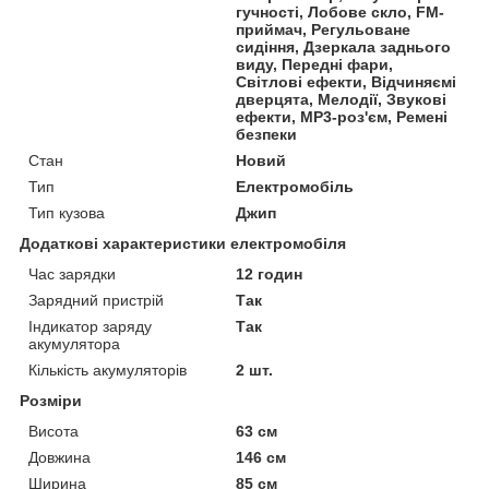
гучності, Лобове скло, FM-
приймач, Регульоване
сидіння, Дзеркала заднього
виду, Передні фари,
Світлові ефекти, Відчиняємі
дверцята, Мелодії, Звукові
ефекти, MP3-роз'єм, Ремені
безпеки
Стан
Новий
Тип
Електромобіль
Тип кузова
Джип
Додаткові характеристики електромобіля
Час зарядки
12 годин
Зарядний пристрій
Так
Індикатор заряду
Так
акумулятора
Кількість акумуляторів
2 шт.
Розміри
Висота
63 см
Довжина
146 см
Ширина
85 см