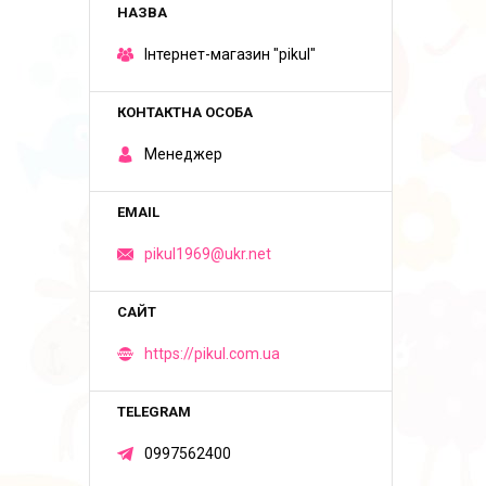
Iнтернет-магазин "pikul"
Менеджер
pikul1969@ukr.net
https://pikul.com.ua
0997562400