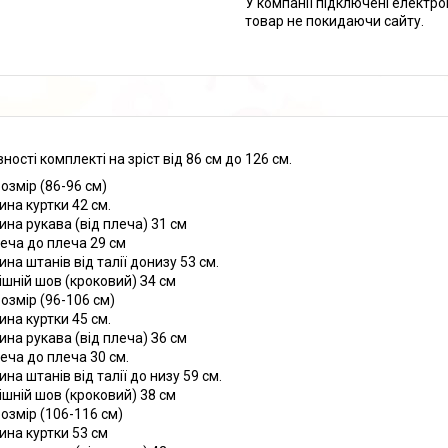
У компанії підключені електро
товар не покидаючи сайту.
ності комплекті на зріст від 86 см до 126 см.
розмір (86-96 см)
на куртки 42 см.
на рукава (від плеча) 31 см
леча до плеча 29 см
на штанів від талії донизу 53 см.
ішній шов (кроковий) З4 см
розмір (96-106 см)
на куртки 45 см.
на рукава (від плеча) З6 см
леча до плеча 30 см.
на штанів від талії до низу 59 см.
ішній шов (кроковий) 38 см
розмір (106-116 см)
на куртки 53 см