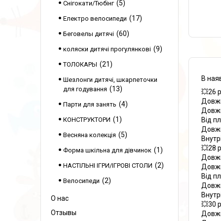
5
Снігокати/Тюбінг
17
Електро велосипеди
60
Беговелы дитячі
9
коляски дитячі прогулянкові
21
ТОЛОКАРЫ
В наяв
Шезлонги дитячі, шкарпеточки
13
для годування
💥26 
Довжи
4
Парти для занять
Довжи
1
Від п
КОНСТРУКТОРИ
Довжи
5
Весняна колекція
Внутр
💥28 
1
Форма шкільна для дівчинок
Довжи
2
НАСТІЛЬНІ ІГРИ/ІГРОВІ СТОЛИ
Довжи
Від п
2
Велосипеди
Довжи
Внутр
О нас
💥30 
Отзывы
Довжи