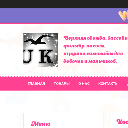
Верхняя одежда, бассейн
фильтр-насосы,
игрушки,самокаты для
девочек и мальчиков.
ГЛАВНАЯ
ТОВАРЫ
О НАС
КОНТАКТЫ
Кос