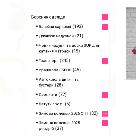
Верхняя одежда
193
Басейни каркасні
21
Джакузи надувной
Човни надувні та доски SUP для
15
катання,матраси
245
Транспорт
45
Іграшкова ЗБРОЯ
Автокрісла дитячі та
28
бустери
77
Самокати
5
Батути профі
32
Зимова колекція 2025 ОПТ
Зимова колекція 2025
37
роздріб